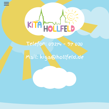
Telefon: 09274 – 97 030
Mail: kiga@hollfeld.de