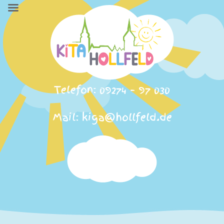
Telefon: 09274 – 97 030
Mail: kiga@hollfeld.de